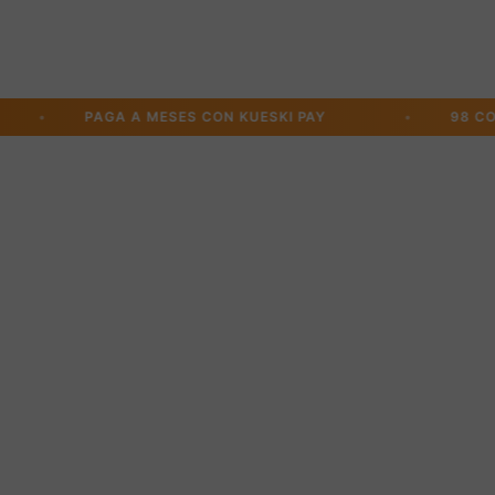
Precio de oferta
$ 1,399.00 MXN
PAGA A MESES CON KUESKI PAY
•
98 COAST AV 