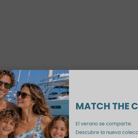
Savage Blue Mujer
Savage Blue Niño
Precio de oferta
Precio de ofert
$ 1,899.00 MXN
$ 899.00 MXN
MATCH THE 
El verano se comparte.
Family Match Costa Blanca
Descubre la nueva colecc